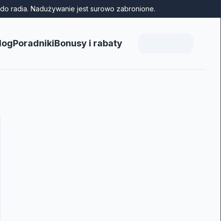
do radia. Nadużywanie jest surowo zabronione.
log
Poradniki
Bonusy i rabaty