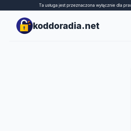
Ta usługa jest przeznaczona wyłącznie dla pra
koddoradia.net