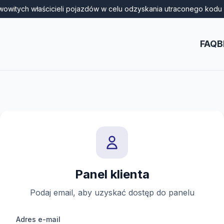
wowitych właścicieli pojazdów w celu odzyskania utraconego kodu 
FAQ
B
Panel klienta
Podaj email, aby uzyskać dostęp do panelu
Adres e-mail