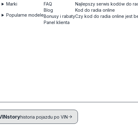
Marki
FAQ
Najlepszy serwis kodów do rad
Blog
Kod do radia online
Popularne modele
Bonusy i rabaty
Czy kod do radia online jest 
Panel klienta
VINstory
historia pojazdu po VIN