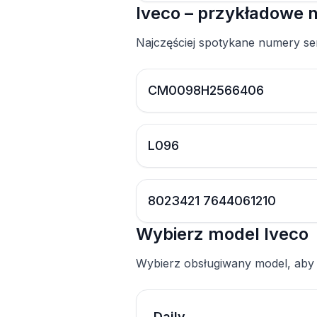
Iveco – przykładowe 
Najczęściej spotykane numery ser
CM0098H2566406
L096
8023421 7644061210
Wybierz model Iveco
Wybierz obsługiwany model, aby
Daily