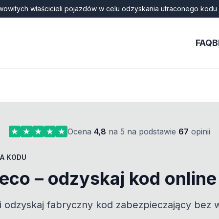
wowitych właścicieli pojazdów w celu odzyskania utraconego kodu 
FAQ
B
Ocena
4,8
na 5 na podstawie
67
opinii
A KODU
veco – odzyskaj kod online
 odzyskaj fabryczny kod zabezpieczający bez w