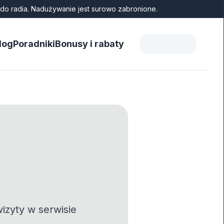
do radia. Nadużywanie jest surowo zabronione.
log
Poradniki
Bonusy i rabaty
izyty w serwisie