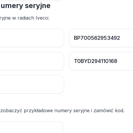
numery seryjne
yjne w radiach Iveco:
BP700562953492
T0BYD294110168
 zobaczyć przykładowe numery seryjne i zamówić kod.