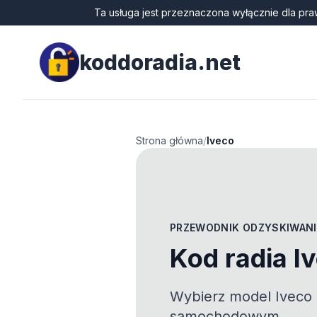
Ta usługa jest przeznaczona wyłącznie dla pra
koddoradia.net
Strona główna
/
Iveco
PRZEWODNIK ODZYSKIWANI
Kod radia I
Wybierz model Iveco i
samochodowym.