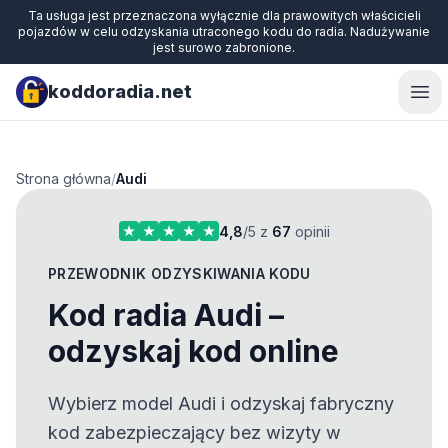
Ta usługa jest przeznaczona wyłącznie dla prawowitych właścicieli
pojazdów w celu odzyskania utraconego kodu do radia. Nadużywanie
jest surowo zabronione.
koddoradia.net
Ope
Strona główna
/
Audi
4,8
/5 z
67
opinii
PRZEWODNIK ODZYSKIWANIA KODU
Kod radia Audi –
odzyskaj kod online
Wybierz model Audi i odzyskaj fabryczny
kod zabezpieczający bez wizyty w