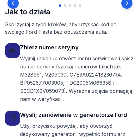
Jak to działa
Skorzystaj z tych kroków, aby uzyskać kod do
swojego Ford Fiesta bez opuszczania auta.
Zbierz numer seryjny
📸
Wyjmij radio lub otwórz menu serwisowe i spisz
numer seryjny (szukaj numerów takich jak
M328991, V209030, C7E3A022418236714,
BP052677003905, FDC2005M066358 i
S0CD1X9V059073). Wyraźne zdjęcia pomagają
nam w weryfikacji.
Wyślij zamówienie w generatorze Ford
🧾
Użyj przycisku powyżej, aby otworzyć
dedykowany generator i wypełnić formularz