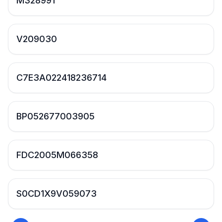
M328991
V209030
C7E3A022418236714
BP052677003905
FDC2005M066358
S0CD1X9V059073