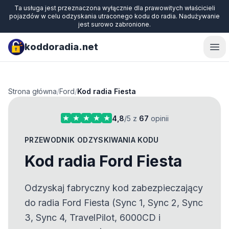
Ta usługa jest przeznaczona wyłącznie dla prawowitych właścicieli
pojazdów w celu odzyskania utraconego kodu do radia. Nadużywanie
jest surowo zabronione.
koddoradia.net
Ope
Strona główna
/
Ford
/
Kod radia Fiesta
4,8
/5 z
67
opinii
PRZEWODNIK ODZYSKIWANIA KODU
Kod radia Ford Fiesta
Odzyskaj fabryczny kod zabezpieczający
do radia Ford Fiesta (Sync 1, Sync 2, Sync
3, Sync 4, TravelPilot, 6000CD i