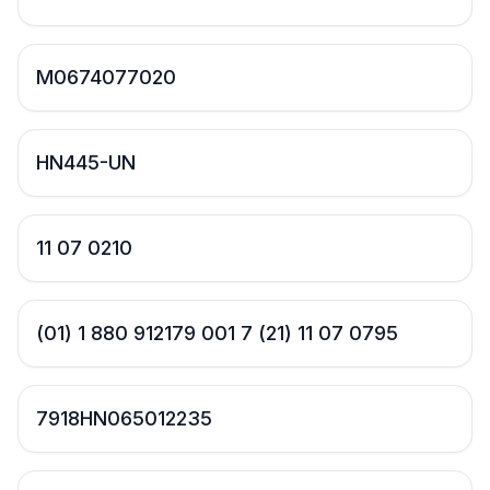
M0674077020
HN445-UN
11 07 0210
(01) 1 880 912179 001 7 (21) 11 07 0795
7918HN065012235