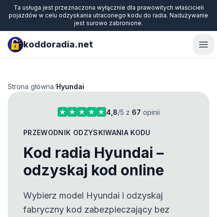
Ta usługa jest przeznaczona wyłącznie dla prawowitych właścicieli
pojazdów w celu odzyskania utraconego kodu do radia. Nadużywanie
jest surowo zabronione.
koddoradia.net
Ope
Strona główna
/
Hyundai
4,8
/5 z
67
opinii
PRZEWODNIK ODZYSKIWANIA KODU
Kod radia Hyundai –
odzyskaj kod online
Wybierz model Hyundai i odzyskaj
fabryczny kod zabezpieczający bez