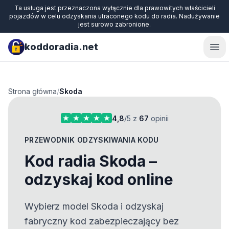
Ta usługa jest przeznaczona wyłącznie dla prawowitych właścicieli
pojazdów w celu odzyskania utraconego kodu do radia. Nadużywanie
jest surowo zabronione.
koddoradia.net
Ope
Strona główna
/
Skoda
4,8
/5 z
67
opinii
PRZEWODNIK ODZYSKIWANIA KODU
Kod radia Skoda –
odzyskaj kod online
Wybierz model Skoda i odzyskaj
fabryczny kod zabezpieczający bez