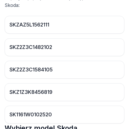
Skoda:
SKZAZ5L1562111
SKZ2Z3C1482102
SKZ2Z3C1584105
SKZ1Z3K8456819
SK1161W0102520
Wybierz model Skoda