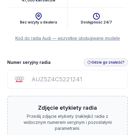
47,000 kierowców
Bez wizyty u dealera
Dostępność 24/7
Kod do radia Audi — wszystkie obsługiwane modele
Uzyskaj kod radia
Numer seryjny radia
Gdzie go znaleźć?
Zdjęcie etykiety radia
Prześlij zdjęcie etykiety (naklejki) radia z
widocznym numerem seryjnym i pozostałymi
parametrami.