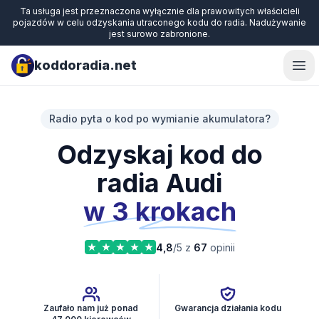
Ta usługa jest przeznaczona wyłącznie dla prawowitych właścicieli
pojazdów w celu odzyskania utraconego kodu do radia. Nadużywanie
jest surowo zabronione.
koddoradia.net
Ope
Radio pyta o kod po wymianie akumulatora?
Odzyskaj kod do
radia Audi
w 3 krokach
4,8
/5 z
67
opinii
Zaufało nam już ponad
Gwarancja działania kodu