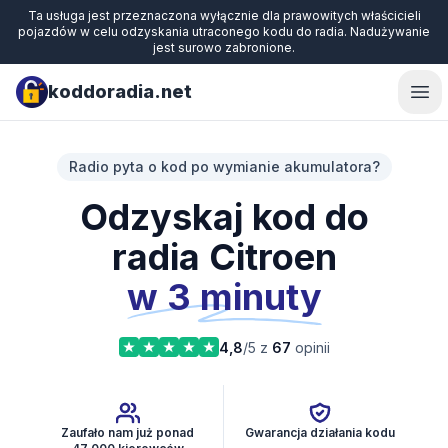
Ta usługa jest przeznaczona wyłącznie dla prawowitych właścicieli
pojazdów w celu odzyskania utraconego kodu do radia. Nadużywanie
jest surowo zabronione.
koddoradia.net
Ope
Radio pyta o kod po wymianie akumulatora?
Odzyskaj kod do
radia Citroen
w 3 minuty
4,8
/5 z
67
opinii
Zaufało nam już ponad
Gwarancja działania kodu