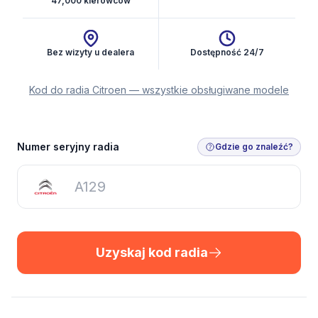
47,000 kierowców
Bez wizyty u dealera
Dostępność 24/7
Kod do radia Citroen — wszystkie obsługiwane modele
Uzyskaj kod radia
Numer seryjny radia
Gdzie go znaleźć?
Uzyskaj kod radia