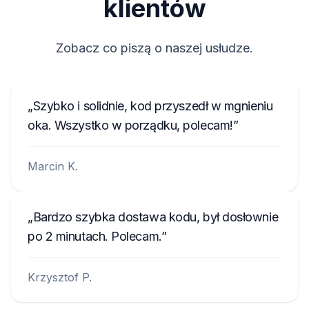
klientów
8200057681TJ823
281155248RTK123
Zobacz co piszą o naszej usłudze.
2210AH0W1507123
A2C1458550300001501
Szybko i solidnie, kod przyszedł w mgnieniu
C70000001234
oka. Wszystko w porządku, polecam!
Marcin K.
Bardzo szybka dostawa kodu, był dosłownie
po 2 minutach. Polecam.
Krzysztof P.