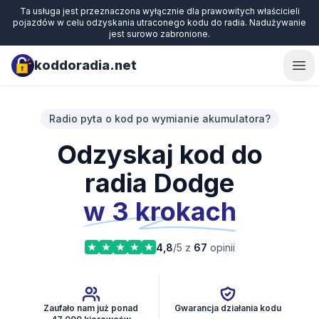
Ta usługa jest przeznaczona wyłącznie dla prawowitych właścicieli
pojazdów w celu odzyskania utraconego kodu do radia. Nadużywanie
jest surowo zabronione.
koddoradia.net
Ope
Radio pyta o kod po wymianie akumulatora?
Odzyskaj kod do
radia Dodge
w 3 krokach
4,8
/5 z
67
opinii
Zaufało nam już ponad
Gwarancja działania kodu