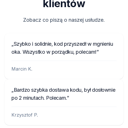
klientów
T00AM2221T0368
T19QN202213382
Zobacz co piszą o naszej usłudze.
T0MYD334011268
T00BE317750123
Szybko i solidnie, kod przyszedł w mgnieniu
6802BD061074902
oka. Wszystko w porządku, polecam!
T0012010272666
Marcin K.
T00713271P0162
A2C3847850100002051
Bardzo szybka dostawa kodu, był dosłownie
B40911748B
po 2 minutach. Polecam.
TQN1882123EA
Krzysztof P.
W629