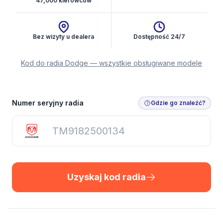
47,000 kierowców
Bez wizyty u dealera
Dostępność 24/7
Kod do radia Dodge — wszystkie obsługiwane modele
Uzyskaj kod radia
Numer seryjny radia
Gdzie go znaleźć?
Uzyskaj kod radia