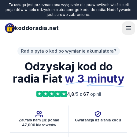
Ta usługa jest przeznaczona wyłącznie dla prawowitych właścicieli
pojazdów w celu odzyskania utraconego kodu do radia. Nadużywanie
jest surowo zabronione.
koddoradia.net
Ope
Radio pyta o kod po wymianie akumulatora?
Odzyskaj kod do
radia Fiat
w 3 minuty
4,8
/5 z
67
opinii
Zaufało nam już ponad
Gwarancja działania kodu
47,000 kierowców