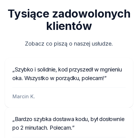
M117844
Tysiące zadowolonych
90145
klientów
TVPQN2966H0123
T00BE174690622
Zobacz co piszą o naszej usłudze.
E1994
АЗС023142000100003534
Szybko i solidnie, kod przyszedł w mgnieniu
1023R123456
oka. Wszystko w porządku, polecam!
FA0926T1200576
Marcin K.
ANA008111
C70000001234
Bardzo szybka dostawa kodu, był dosłownie
po 2 minutach. Polecam.