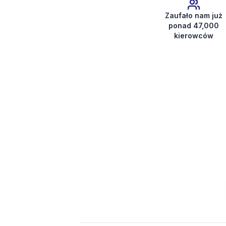
Zaufało nam już
ponad 47,000
kierowców
Uzyskaj kod radia