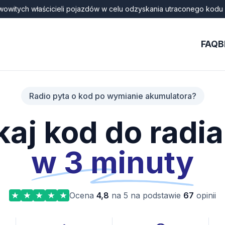
wowitych właścicieli pojazdów w celu odzyskania utraconego kodu 
FAQ
B
Radio pyta o kod po wymianie akumulatora?
aj kod do radi
w 3 minuty
Ocena
4,8
na 5 na podstawie
67
opinii