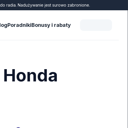
do radia. Nadużywanie jest surowo zabronione.
log
Poradniki
Bonusy i rabaty
a Honda