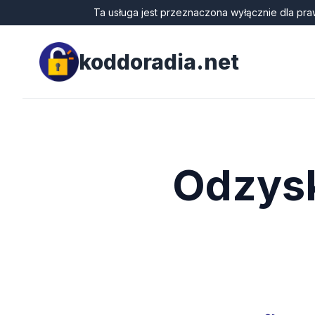
Ta usługa jest przeznaczona wyłącznie dla pra
koddoradia.net
Odzysk