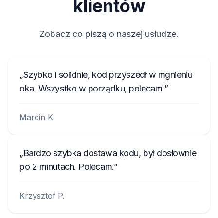
klientów
(01) 1 880 912179 001 7 (21) 11 07 0795
7918HN065012235
Zobacz co piszą o naszej usłudze.
65012235
FD0893456589123
Szybko i solidnie, kod przyszedł w mgnieniu
UAU4934567X
oka. Wszystko w porządku, polecam!
UBTE333456X
Marcin K.
FSV83345678X
Bardzo szybka dostawa kodu, był dosłownie
po 2 minutach. Polecam.
Krzysztof P.