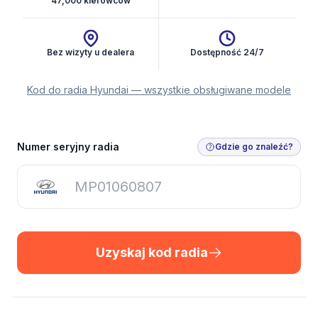
47,000 kierowców
Bez wizyty u dealera
Dostępność 24/7
Kod do radia Hyundai — wszystkie obsługiwane modele
Uzyskaj kod radia
Numer seryjny radia
Gdzie go znaleźć?
Uzyskaj kod radia