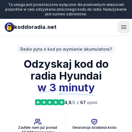
Ta usługa jest przeznaczona wyłącznie dla prawowitych właścicieli
pojazdów w celu odzyskania utraconego kodu do radia. Nadużywanie
jest surowo zabronione.
koddoradia.net
Ope
Radio pyta o kod po wymianie akumulatora?
Odzyskaj kod do
radia Hyundai
w 3 minuty
4,8
/5 z
67
opinii
Zaufało nam już ponad
Gwarancja działania kodu