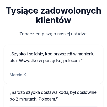
M117844
Tysiące zadowolonych
90145
klientów
TVPQN2966H0123
T00BE174690622
Zobacz co piszą o naszej usłudze.
E1994
АЗС023142000100003534
Szybko i solidnie, kod przyszedł w mgnieniu
1023R123456
oka. Wszystko w porządku, polecam!
FA0926T1200576
Marcin K.
ANA008111
Bardzo szybka dostawa kodu, był dosłownie
po 2 minutach. Polecam.