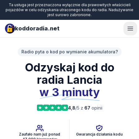
Ta usługa jest przeznaczona wyłącznie dla prawowitych właścicieli
pojazdów w celu odzyskania utraconego kodu do radia. Nadużywanie
jest surowo zabronione.
koddoradia.net
Ope
Radio pyta o kod po wymianie akumulatora?
Odzyskaj kod do
radia Lancia
w 3 minuty
4,8
/5 z
67
opinii
Zaufało nam już ponad
Gwarancja działania kodu