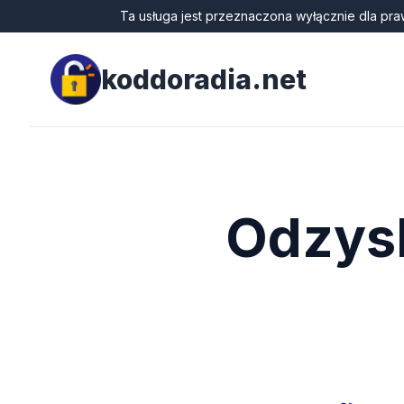
Ta usługa jest przeznaczona wyłącznie dla pra
koddoradia.net
Odzysk