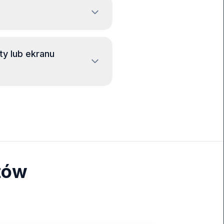
y lub ekranu
tów