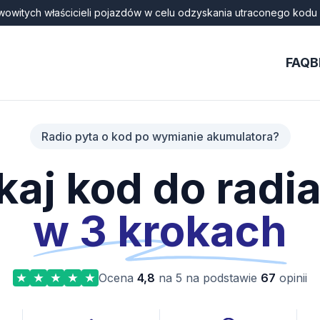
wowitych właścicieli pojazdów w celu odzyskania utraconego kodu 
FAQ
B
Radio pyta o kod po wymianie akumulatora?
aj kod do radi
w 3 krokach
Ocena
4,8
na 5 na podstawie
67
opinii