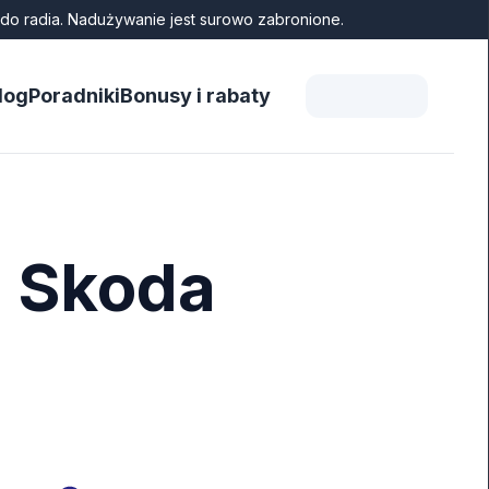
do radia. Nadużywanie jest surowo zabronione.
log
Poradniki
Bonusy i rabaty
a Skoda