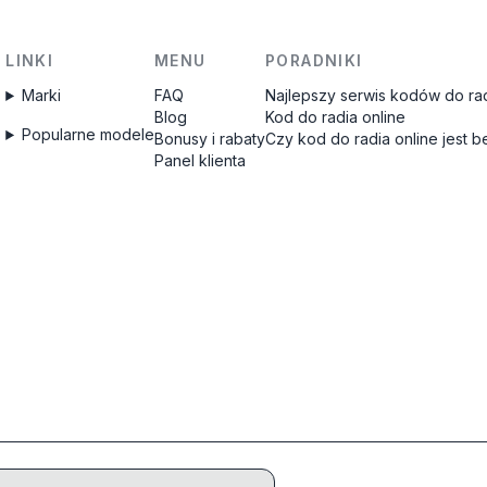
LINKI
MENU
PORADNIKI
Marki
FAQ
Najlepszy serwis kodów do rad
Blog
Kod do radia online
Popularne modele
Bonusy i rabaty
Czy kod do radia online jest 
Panel klienta