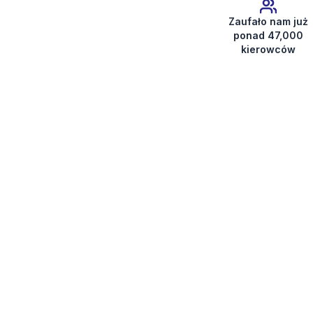
Zaufało nam już
ponad 47,000
kierowców
Uzyskaj kod radia