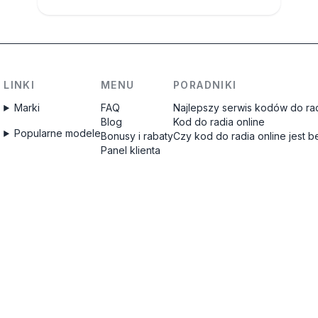
LINKI
MENU
PORADNIKI
Marki
FAQ
Najlepszy serwis kodów do rad
Blog
Kod do radia online
Popularne modele
Bonusy i rabaty
Czy kod do radia online jest 
Panel klienta