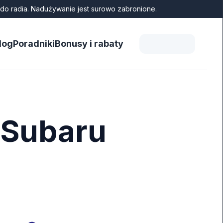
do radia. Nadużywanie jest surowo zabronione.
log
Poradniki
Bonusy i rabaty
 Subaru