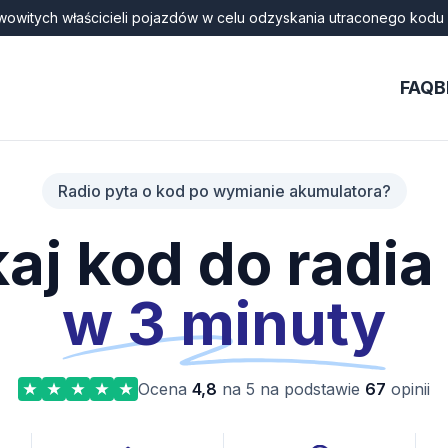
wowitych właścicieli pojazdów w celu odzyskania utraconego kodu 
FAQ
B
Radio pyta o kod po wymianie akumulatora?
aj kod do radia
w 3 minuty
Ocena
4,8
na 5 na podstawie
67
opinii