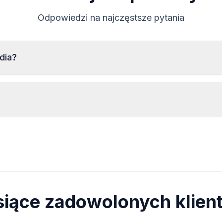
Odpowiedzi na najczęstsze pytania
dia?
Do odczytania numeru seryjnego radia Subaru konieczny
jest demontaż i odczytanie kodu z etykiety na obudowie
radia. Zazwyczaj numer seryjny znajduje się powyżej lub
poniżej kodu kreskowego. Przykłady:
Kod zostanie przekazany
natychmiast
po
8023421 7644061210
6 9961247 7674063510 0
złożeniu zamówienia, niezależnie od pory
dnia.
siące zadowolonych klien