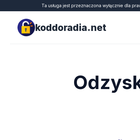
Ta usługa jest przeznaczona wyłącznie dla pra
koddoradia.net
Odzysk