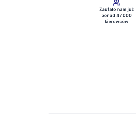
Zaufało nam już
ponad 47,000
kierowców
Uzyskaj kod radia