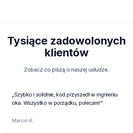
Kod zostanie przekazany
natychmiast
po
Znajdź rząd 12 pozycji oznaczonych D1–D12 na
2
płytce.
złożeniu zamówienia, niezależnie od pory
dnia.
Sprawdź, w których pozycjach fizycznie wlutowana
3
jest dioda (mały szklany walec z paskiem).
Tysiące zadowolonych
Wybierz model w generatorze, zaznacz
4
odpowiednie pozycje i kliknij „Uzyskaj kod radia”.
klientów
Zobacz co piszą o naszej usłudze.
Szybko i solidnie, kod przyszedł w mgnieniu
oka. Wszystko w porządku, polecam!
Marcin K.