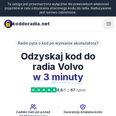
Ta usługa jest przeznaczona wyłącznie dla prawowitych właścicieli
pojazdów w celu odzyskania utraconego kodu do radia. Nadużywanie
jest surowo zabronione.
koddoradia.net
Ope
Radio pyta o kod po wymianie akumulatora?
Odzyskaj kod do
radia Volvo
w 3 minuty
4,8
/5 z
67
opinii
Zaufało nam już ponad
Gwarancja działania kodu