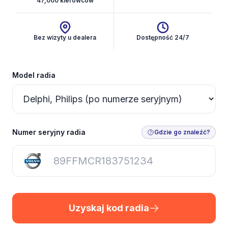
47,000 kierowców
Bez wizyty u dealera
Dostępność 24/7
Model radia
Uzyskaj kod radia
Numer seryjny radia
Gdzie go znaleźć?
Uzyskaj kod radia