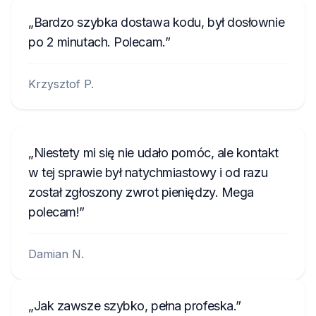
Przykład: diody w pozycjach 2, 3, 4, 7, 9, 11.
Bardzo szybka dostawa kodu, był dosłownie
po 2 minutach. Polecam.
Obsługiwane modele
CR-603
CR-608
CR-702
CR-705
CR-708
Krzysztof P.
CR-709
CR-802
CR-834
CR-901
CR-905
CR-906
i inne
Niestety mi się nie udało pomóc, ale kontakt
w tej sprawie był natychmiastowy i od razu
został zgłoszony zwrot pieniędzy. Mega
polecam!
Damian N.
Jak zawsze szybko, pełna profeska.