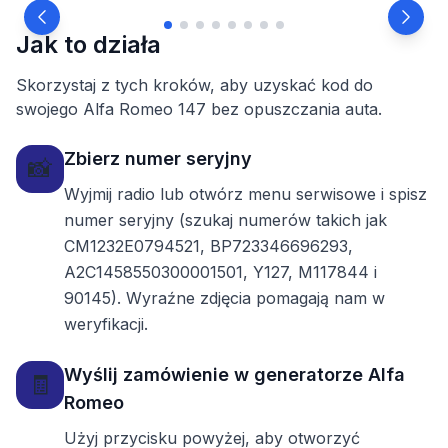
Jak to działa
Skorzystaj z tych kroków, aby uzyskać kod do
swojego Alfa Romeo 147 bez opuszczania auta.
Zbierz numer seryjny
📸
Wyjmij radio lub otwórz menu serwisowe i spisz
numer seryjny (szukaj numerów takich jak
CM1232E0794521, BP723346696293,
A2C1458550300001501, Y127, M117844 i
90145). Wyraźne zdjęcia pomagają nam w
weryfikacji.
Wyślij zamówienie w generatorze Alfa
🧾
Romeo
Użyj przycisku powyżej, aby otworzyć