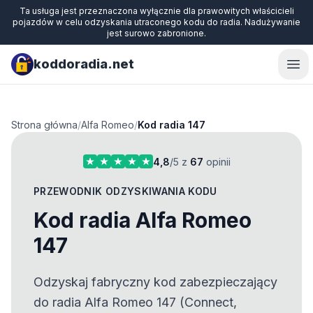
Ta usługa jest przeznaczona wyłącznie dla prawowitych właścicieli
pojazdów w celu odzyskania utraconego kodu do radia. Nadużywanie
jest surowo zabronione.
koddoradia.net
Ope
Strona główna
/
Alfa Romeo
/
Kod radia 147
4,8
/5 z
67
opinii
PRZEWODNIK ODZYSKIWANIA KODU
Kod radia Alfa Romeo
147
Odzyskaj fabryczny kod zabezpieczający
do radia Alfa Romeo 147 (Connect,