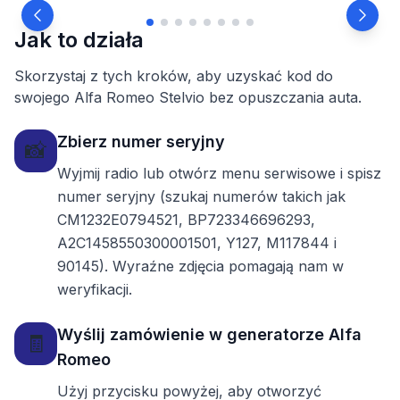
Jak to działa
Skorzystaj z tych kroków, aby uzyskać kod do
swojego Alfa Romeo Stelvio bez opuszczania auta.
Zbierz numer seryjny
📸
Wyjmij radio lub otwórz menu serwisowe i spisz
numer seryjny (szukaj numerów takich jak
CM1232E0794521, BP723346696293,
A2C1458550300001501, Y127, M117844 i
90145). Wyraźne zdjęcia pomagają nam w
weryfikacji.
Wyślij zamówienie w generatorze Alfa
🧾
Romeo
Użyj przycisku powyżej, aby otworzyć