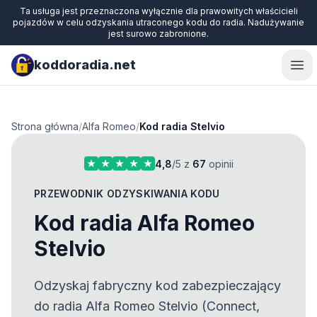
Ta usługa jest przeznaczona wyłącznie dla prawowitych właścicieli
pojazdów w celu odzyskania utraconego kodu do radia. Nadużywanie
jest surowo zabronione.
koddoradia.net
Ope
Strona główna
/
Alfa Romeo
/
Kod radia Stelvio
4,8
/5 z
67
opinii
PRZEWODNIK ODZYSKIWANIA KODU
Kod radia Alfa Romeo
Stelvio
Odzyskaj fabryczny kod zabezpieczający
do radia Alfa Romeo Stelvio (Connect,