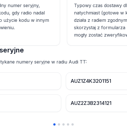
dny numer seryjny,
Typowy czas dostawy dl
odu, gdy radio nadal
natychmiast (gotowe w ki
bo użycie kodu w innym
działa z radiem zgodny
wieniu.
skorzystaj z formularza
mogły zostać zweryfiko
seryjne
potykane numery seryjne w radiu Audi TT:
AUZ1Z4K3201151
AUZ2Z3B2314121