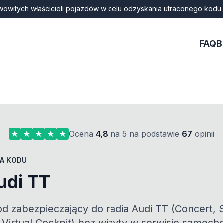
wowitych właścicieli pojazdów w celu odzyskania utraconego kodu 
FAQ
B
Ocena
4,8
na 5 na podstawie
67
opinii
A KODU
udi TT
od zabezpieczający do radia Audi TT (Concert
 Virtual Cockpit) bez wizyty w serwisie samoch