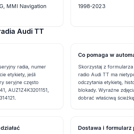
G, MMI Navigation
1998-2023
adia Audi TT
Co pomaga w autom
seryjny radia, numer
Skorzystaj z formularza
e etykiety, jeśli
radio Audi TT ma niety
ry seryjne często
odczytania etykietę, his
241, AUZ1Z4K3201151,
blokady. Wyraźne zdjęci
14121.
dobrać właściwą ścieżkę
działać
Dostawa i formularz