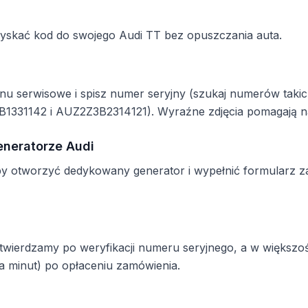
zyskać kod do swojego Audi TT bez opuszczania auta.
enu serwisowe i spisz numer seryjny (szukaj numerów tak
331142 i AUZ2Z3B2314121). Wyraźne zdjęcia pomagają na
eneratorze Audi
by otworzyć dedykowany generator i wypełnić formularz 
potwierdzamy po weryfikacji numeru seryjnego, a w większ
a minut) po opłaceniu zamówienia.