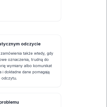
atycznym odczycie
 zamówienia także wtedy, gdy
powe oznaczenia, trudną do
torię wymiany albo komunikat
a i dokładne dane pomagają
 odczytu.
 problemu