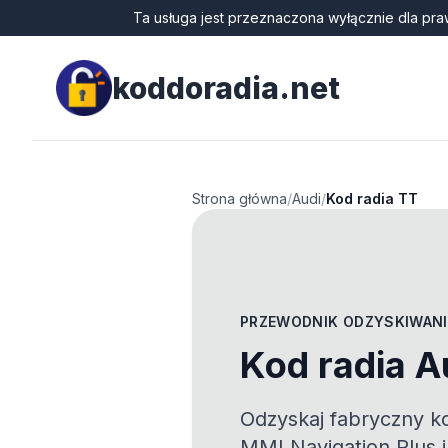
Ta usługa jest przeznaczona wyłącznie dla pra
koddoradia.net
Strona główna
/
Audi
/
Kod radia TT
PRZEWODNIK ODZYSKIWANI
Kod radia A
Odzyskaj fabryczny k
MMI Navigation Plus i