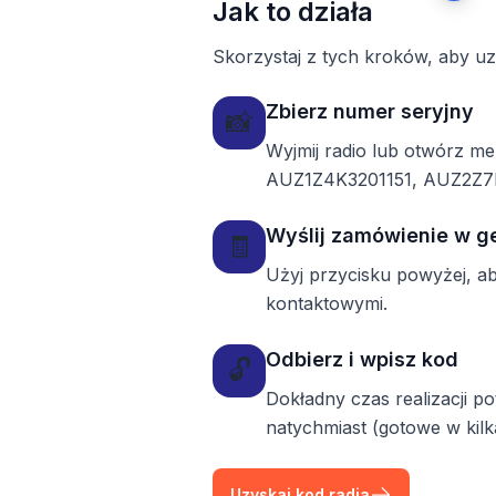
Jak to działa
Skorzystaj z tych kroków, aby u
Zbierz numer seryjny
📸
Wyjmij radio lub otwórz m
AUZ1Z4K3201151, AUZ2Z7B1
Wyślij zamówienie w g
🧾
Użyj przycisku powyżej, a
kontaktowymi.
Odbierz i wpisz kod
🔓
Dokładny czas realizacji 
natychmiast (gotowe w kilk
Uzyskaj kod radia