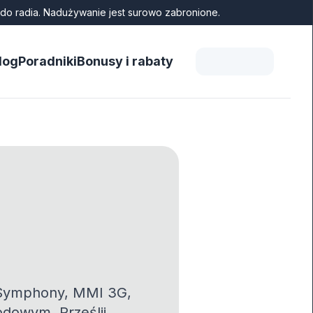
do radia. Nadużywanie jest surowo zabronione.
log
Poradniki
Bonusy i rabaty
, Symphony, MMI 3G,
odowym. Prześlij