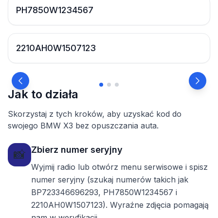
PH7850W1234567
2210AH0W1507123
Jak to działa
Skorzystaj z tych kroków, aby uzyskać kod do
swojego BMW X3 bez opuszczania auta.
Zbierz numer seryjny
📸
Wyjmij radio lub otwórz menu serwisowe i spisz
numer seryjny (szukaj numerów takich jak
BP723346696293, PH7850W1234567 i
2210AH0W1507123). Wyraźne zdjęcia pomagają
nam w weryfikacji.