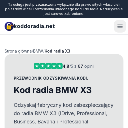
Ta usługa jest przeznaczona wyłącznie dla prawowitych właścicieli
pojazdów w celu odzyskania utraconego kodu do radia. Nadużywanie
jest surowo zabronione.
koddoradia.net
Ope
Strona główna
/
BMW
/
Kod radia X3
4,8
/5 z
67
opinii
PRZEWODNIK ODZYSKIWANIA KODU
Kod radia BMW X3
Odzyskaj fabryczny kod zabezpieczający
do radia BMW X3 (iDrive, Professional,
Business, Bavaria i Professional