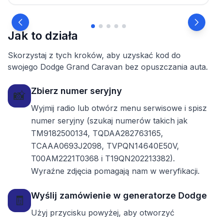
Jak to działa
Skorzystaj z tych kroków, aby uzyskać kod do
swojego Dodge Grand Caravan bez opuszczania auta.
Zbierz numer seryjny
📸
Wyjmij radio lub otwórz menu serwisowe i spisz
numer seryjny (szukaj numerów takich jak
TM9182500134, TQDAA282763165,
TCAAA0693J2098, TVPQN14640E50V,
T00AM2221T0368 i T19QN202213382).
Wyraźne zdjęcia pomagają nam w weryfikacji.
Wyślij zamówienie w generatorze Dodge
🧾
Użyj przycisku powyżej, aby otworzyć