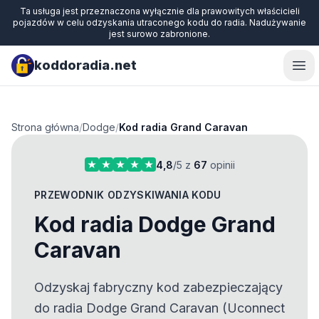
Ta usługa jest przeznaczona wyłącznie dla prawowitych właścicieli
pojazdów w celu odzyskania utraconego kodu do radia. Nadużywanie
jest surowo zabronione.
koddoradia.net
Ope
Strona główna
/
Dodge
/
Kod radia Grand Caravan
4,8
/5 z
67
opinii
PRZEWODNIK ODZYSKIWANIA KODU
Kod radia Dodge Grand
Caravan
Odzyskaj fabryczny kod zabezpieczający
do radia Dodge Grand Caravan (Uconnect