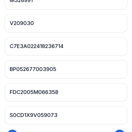
M328991
V209030
C7E3A022418236714
BP052677003905
FDC2005M066358
S0CD1X9V059073