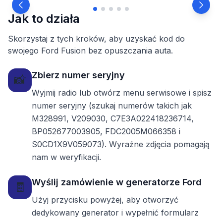
Jak to działa
Skorzystaj z tych kroków, aby uzyskać kod do
swojego Ford Fusion bez opuszczania auta.
Zbierz numer seryjny
📸
Wyjmij radio lub otwórz menu serwisowe i spisz
numer seryjny (szukaj numerów takich jak
M328991, V209030, C7E3A022418236714,
BP052677003905, FDC2005M066358 i
S0CD1X9V059073). Wyraźne zdjęcia pomagają
nam w weryfikacji.
Wyślij zamówienie w generatorze Ford
🧾
Użyj przycisku powyżej, aby otworzyć
dedykowany generator i wypełnić formularz