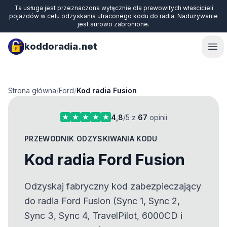
Ta usługa jest przeznaczona wyłącznie dla prawowitych właścicieli
pojazdów w celu odzyskania utraconego kodu do radia. Nadużywanie
jest surowo zabronione.
koddoradia.net
Ope
Strona główna
/
Ford
/
Kod radia Fusion
4,8
/5 z
67
opinii
PRZEWODNIK ODZYSKIWANIA KODU
Kod radia Ford Fusion
Odzyskaj fabryczny kod zabezpieczający
do radia Ford Fusion (Sync 1, Sync 2,
Sync 3, Sync 4, TravelPilot, 6000CD i