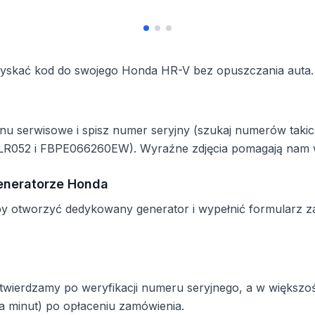
uzyskać kod do swojego Honda HR-V bez opuszczania auta.
enu serwisowe i spisz numer seryjny (szukaj numerów taki
R052 i FBPE066260EW). Wyraźne zdjęcia pomagają nam w 
eneratorze Honda
by otworzyć dedykowany generator i wypełnić formularz 
potwierdzamy po weryfikacji numeru seryjnego, a w większ
a minut) po opłaceniu zamówienia.