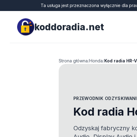
Ta usługa jest przeznaczona wyłącznie dla pra
koddoradia.net
Strona główna
/
Honda
/
Kod radia HR-V
PRZEWODNIK ODZYSKIWANI
Kod radia 
Odzyskaj fabryczny k
Audio, Display Audio 