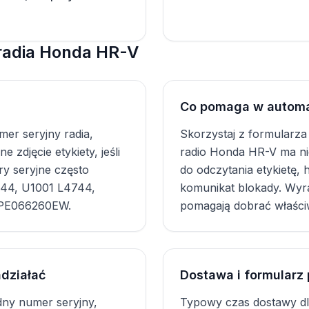
radia Honda HR-V
Co pomaga w autom
er seryjny radia,
Skorzystaj z formularza
 zdjęcie etykiety, jeśli
radio Honda HR-V ma ni
ry seryjne często
do odczytania etykietę, 
744, U1001 L4744,
komunikat blokady. Wyra
BPE066260EW.
pomagają dobrać właści
działać
Dostawa i formularz
dny numer seryjny,
Typowy czas dostawy dl