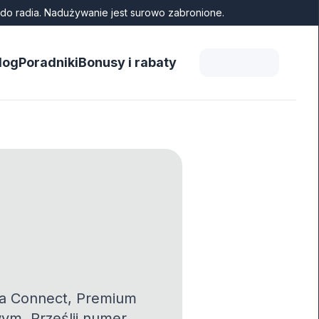
do radia. Nadużywanie jest surowo zabronione.
log
Poradniki
Bonusy i rabaty
da Connect, Premium
wym. Prześlij numer