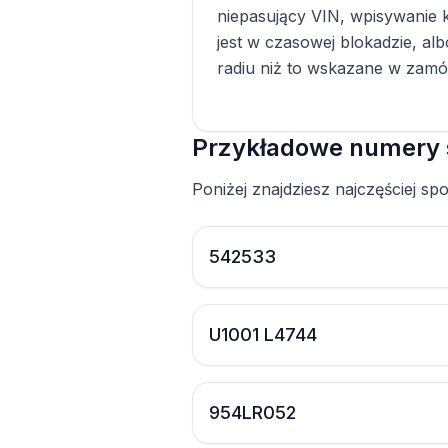
niepasujący VIN, wpisywanie k
jest w czasowej blokadzie, al
radiu niż to wskazane w zamó
Przykładowe numery 
Poniżej znajdziesz najczęściej s
542533
U1001 L4744
954LR052