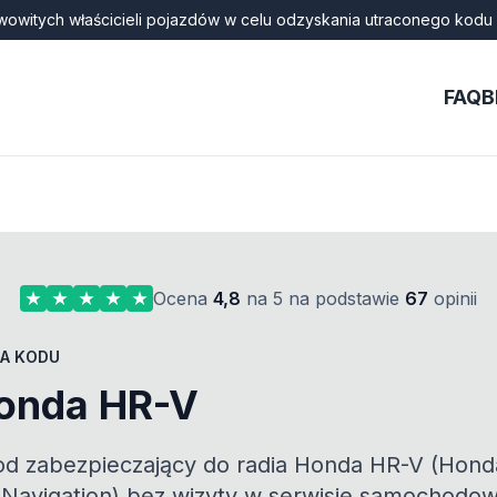
wowitych właścicieli pojazdów w celu odzyskania utraconego kodu 
FAQ
B
Ocena
4,8
na 5 na podstawie
67
opinii
A KODU
Honda HR-V
od zabezpieczający do radia Honda HR-V (Hon
i Navigation) bez wizyty w serwisie samochodo