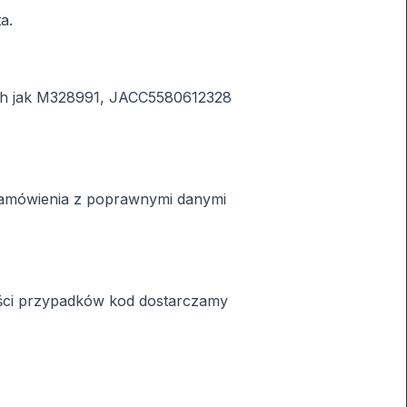
a.
kich jak M328991, JACC5580612328
zamówienia z poprawnymi danymi
ości przypadków kod dostarczamy