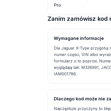
Pro
Zanim zamówisz kod r
Wymagane informacje
Dla Jaguar X-Type przygotuj n
numer części, VIN albo wyraźne
formularz o to poprosi. Nume
wyglądają tak: M328991, JAC
IAM001786.
Dlaczego kod może nie za
Najczęstsze przyczyny to błę