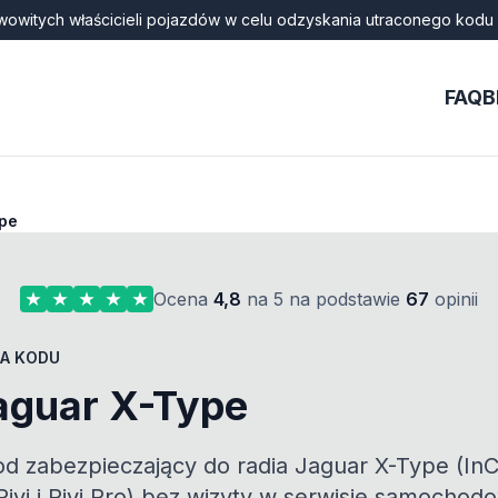
wowitych właścicieli pojazdów w celu odzyskania utraconego kodu 
FAQ
B
ype
Ocena
4,8
na 5 na podstawie
67
opinii
A KODU
aguar X-Type
od zabezpieczający do radia Jaguar X-Type (InC
Pivi i Pivi Pro) bez wizyty w serwisie samochod