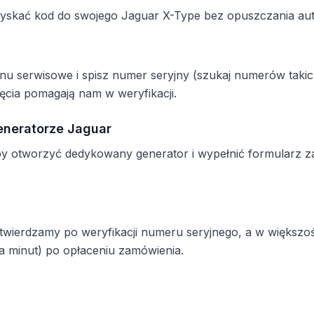
zyskać kod do swojego Jaguar X-Type bez opuszczania aut
enu serwisowe i spisz numer seryjny (szukaj numerów ta
ęcia pomagają nam w weryfikacji.
eneratorze Jaguar
by otworzyć dedykowany generator i wypełnić formularz 
potwierdzamy po weryfikacji numeru seryjnego, a w większ
a minut) po opłaceniu zamówienia.