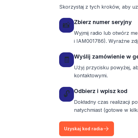
Skorzystaj z tych kroków, aby u
Zbierz numer seryjny
📸
Wyjmij radio lub otwórz m
i IAM001786). Wyraźne zdj
Wyślij zamówienie w g
🧾
Użyj przycisku powyżej, a
kontaktowymi.
Odbierz i wpisz kod
🔓
Dokładny czas realizacji 
natychmiast (gotowe w kilk
Uzyskaj kod radia