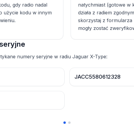
odu, gdy radio nadal
natychmiast (gotowe w ki
bo użycie kodu w innym
działa z radiem zgodny
wieniu.
skorzystaj z formularza
mogły zostać zweryfiko
seryjne
potykane numery seryjne w radiu Jaguar X-Type:
JACC5580612328