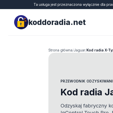
Ta usługa jest przeznaczona wyłącznie dla pra
koddoradia.net
Strona główna
/
Jaguar
/
Kod radia X-T
PRZEWODNIK ODZYSKIWANI
Kod radia J
Odzyskaj fabryczny k
InControl Touch Pro, 