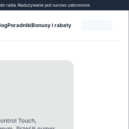
do radia. Nadużywanie jest surowo zabronione.
log
Poradniki
Bonusy i rabaty
ontrol Touch,
owym. Prześlij numer