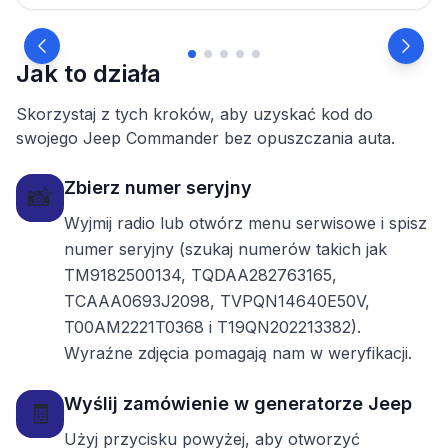
Jak to działa
Skorzystaj z tych kroków, aby uzyskać kod do
swojego Jeep Commander bez opuszczania auta.
Zbierz numer seryjny
📸
Wyjmij radio lub otwórz menu serwisowe i spisz
numer seryjny (szukaj numerów takich jak
TM9182500134, TQDAA282763165,
TCAAA0693J2098, TVPQN14640E50V,
T00AM2221T0368 i T19QN202213382).
Wyraźne zdjęcia pomagają nam w weryfikacji.
Wyślij zamówienie w generatorze Jeep
🧾
Użyj przycisku powyżej, aby otworzyć