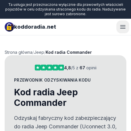
Ta usługa jest przeznaczona wyłącznie dla prawowitych właścicieli
pojazdów w celu odzyskania utraconego kodu do radia. Nadużywanie
jest surowo zabronione.
koddoradia.net
Ope
Strona główna
/
Jeep
/
Kod radia Commander
4,8
/5 z
67
opinii
PRZEWODNIK ODZYSKIWANIA KODU
Kod radia Jeep
Commander
Odzyskaj fabryczny kod zabezpieczający
do radia Jeep Commander (Uconnect 3.0,