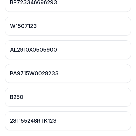
BP723346696293
W1507123
AL2910X0505900
PA9715W0028233
B250
281155248RTK123