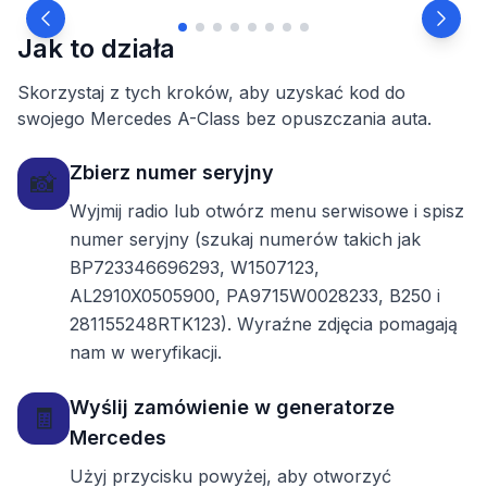
Jak to działa
Skorzystaj z tych kroków, aby uzyskać kod do
swojego Mercedes A-Class bez opuszczania auta.
Zbierz numer seryjny
📸
Wyjmij radio lub otwórz menu serwisowe i spisz
numer seryjny (szukaj numerów takich jak
BP723346696293, W1507123,
AL2910X0505900, PA9715W0028233, B250 i
281155248RTK123). Wyraźne zdjęcia pomagają
nam w weryfikacji.
Wyślij zamówienie w generatorze
🧾
Mercedes
Użyj przycisku powyżej, aby otworzyć