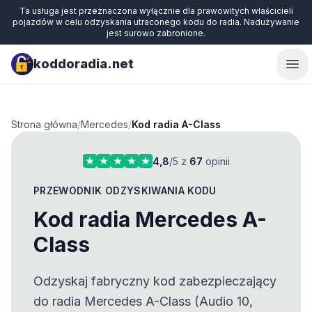
Ta usługa jest przeznaczona wyłącznie dla prawowitych właścicieli
pojazdów w celu odzyskania utraconego kodu do radia. Nadużywanie
jest surowo zabronione.
koddoradia.net
Ope
Strona główna
/
Mercedes
/
Kod radia A-Class
4,8
/5 z
67
opinii
PRZEWODNIK ODZYSKIWANIA KODU
Kod radia Mercedes A-
Class
Odzyskaj fabryczny kod zabezpieczający
do radia Mercedes A-Class (Audio 10,