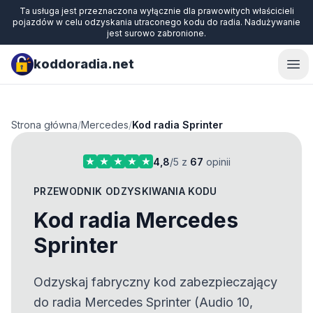
Ta usługa jest przeznaczona wyłącznie dla prawowitych właścicieli
pojazdów w celu odzyskania utraconego kodu do radia. Nadużywanie
jest surowo zabronione.
koddoradia.net
Ope
Strona główna
/
Mercedes
/
Kod radia Sprinter
4,8
/5 z
67
opinii
PRZEWODNIK ODZYSKIWANIA KODU
Kod radia Mercedes
Sprinter
Odzyskaj fabryczny kod zabezpieczający
do radia Mercedes Sprinter (Audio 10,