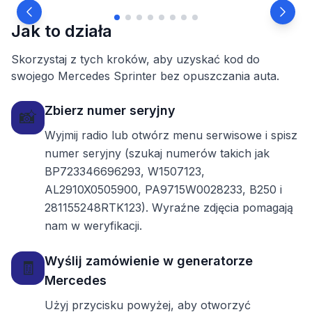
Jak to działa
Skorzystaj z tych kroków, aby uzyskać kod do
swojego Mercedes Sprinter bez opuszczania auta.
Zbierz numer seryjny
📸
Wyjmij radio lub otwórz menu serwisowe i spisz
numer seryjny (szukaj numerów takich jak
BP723346696293, W1507123,
AL2910X0505900, PA9715W0028233, B250 i
281155248RTK123). Wyraźne zdjęcia pomagają
nam w weryfikacji.
Wyślij zamówienie w generatorze
🧾
Mercedes
Użyj przycisku powyżej, aby otworzyć