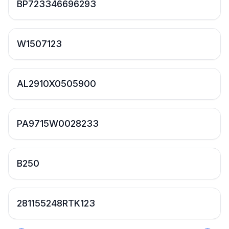
BP723346696293
W1507123
AL2910X0505900
PA9715W0028233
B250
281155248RTK123