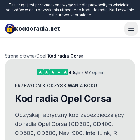
Ta usługa jest przeznaczona wyłącznie dla prawowitych właścicieli
pojazdów w celu odzyskania utraconego kodu do radia. Nadużywanie
jest surowo zabronione.
koddoradia.net
Ope
Strona główna
/
Opel
/
Kod radia Corsa
4,8
/5 z
67
opinii
PRZEWODNIK ODZYSKIWANIA KODU
Kod radia Opel Corsa
Odzyskaj fabryczny kod zabezpieczający
do radia Opel Corsa (CD300, CD400,
CD500, CD600, Navi 900, IntelliLink, R