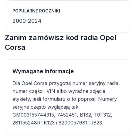
POPULARNE ROCZNIKI
2000-2024
Zanim zamówisz kod radia Opel
Corsa
Wymagane informacje
Dla Opel Corsa przygotuj numer seryjny radia,
numer części, VIN albo wyraźne zdjęcie
etykiety, jeśli formularz o to poprosi. Numery
seryjne często wyglądają tak:
GM003155744315, 7452451, B182, T0F312,
281155248RTK123 i 8200057681TJ823.