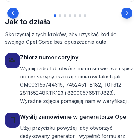
Jak to działa
Skorzystaj z tych kroków, aby uzyskać kod do
swojego Opel Corsa bez opuszczania auta.
Zbierz numer seryjny
📸
Wyjmij radio lub otwórz menu serwisowe i spisz
numer seryjny (szukaj numerów takich jak
GM003155744315, 7452451, B182, T0F312,
281155248RTK123 i 8200057681TJ823).
Wyraźne zdjęcia pomagają nam w weryfikacji.
Wyślij zamówienie w generatorze Opel
🧾
Użyj przycisku powyżej, aby otworzyć
dedykowany generator i wypełnić formularz