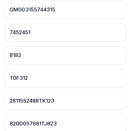
GM003155744315
7452451
B182
T0F312
281155248RTK123
8200057681TJ823