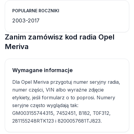
POPULARNE ROCZNIKI
2003-2017
Zanim zamówisz kod radia Opel
Meriva
Wymagane informacje
Dla Opel Meriva przygotuj numer seryjny radia,
numer części, VIN albo wyraźne zdjęcie
etykiety, jeśli formularz o to poprosi. Numery
seryjne często wyglądają tak:
GM003155744315, 7452451, B182, T0F312,
281155248RTK123 i 8200057681TJ823.