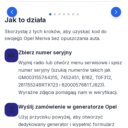
Jak to działa
Skorzystaj z tych kroków, aby uzyskać kod do
swojego Opel Meriva bez opuszczania auta.
Zbierz numer seryjny
📸
Wyjmij radio lub otwórz menu serwisowe i spisz
numer seryjny (szukaj numerów takich jak
GM003155744315, 7452451, B182, T0F312,
281155248RTK123 i 8200057681TJ823).
Wyraźne zdjęcia pomagają nam w weryfikacji.
Wyślij zamówienie w generatorze Opel
🧾
Użyj przycisku powyżej, aby otworzyć
dedykowany generator i wypełnić formularz