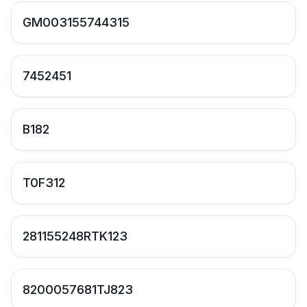
GM003155744315
7452451
B182
T0F312
281155248RTK123
8200057681TJ823