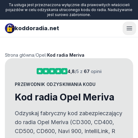
Ta usługa jest przeznaczona wyłącznie dla prawowitych właścicieli
pojazdów w celu odzyskania utraconego kodu do radia. Nadużywanie
jest surowo zabronione.
koddoradia.net
Ope
Strona główna
/
Opel
/
Kod radia Meriva
4,8
/5 z
67
opinii
PRZEWODNIK ODZYSKIWANIA KODU
Kod radia Opel Meriva
Odzyskaj fabryczny kod zabezpieczający
do radia Opel Meriva (CD300, CD400,
CD500, CD600, Navi 900, IntelliLink, R