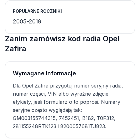
POPULARNE ROCZNIKI
2005-2019
Zanim zamówisz kod radia Opel
Zafira
Wymagane informacje
Dla Opel Zafira przygotuj numer seryjny radia,
numer części, VIN albo wyraźne zdjęcie
etykiety, jeśli formularz o to poprosi. Numery
seryjne często wyglądają tak:
GM003155744315, 7452451, B182, T0F312,
281155248RTK123 i 8200057681TJ823.