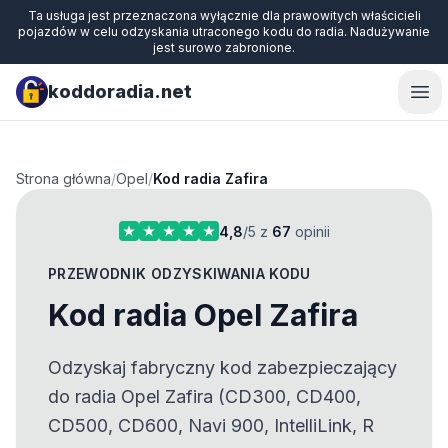
Ta usługa jest przeznaczona wyłącznie dla prawowitych właścicieli
pojazdów w celu odzyskania utraconego kodu do radia. Nadużywanie
jest surowo zabronione.
koddoradia.net
Ope
Strona główna
/
Opel
/
Kod radia Zafira
4,8
/5 z
67
opinii
PRZEWODNIK ODZYSKIWANIA KODU
Kod radia Opel Zafira
Odzyskaj fabryczny kod zabezpieczający
do radia Opel Zafira (CD300, CD400,
CD500, CD600, Navi 900, IntelliLink, R