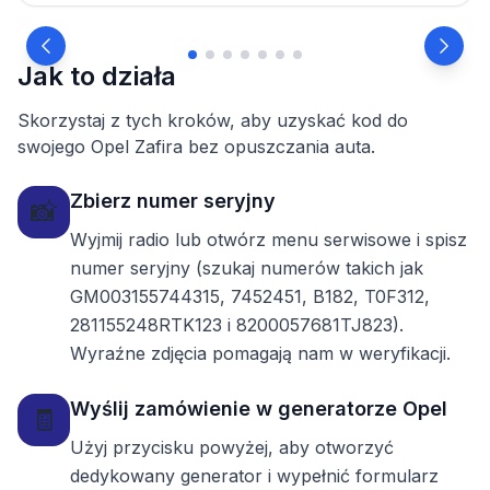
Jak to działa
Skorzystaj z tych kroków, aby uzyskać kod do
swojego Opel Zafira bez opuszczania auta.
Zbierz numer seryjny
📸
Wyjmij radio lub otwórz menu serwisowe i spisz
numer seryjny (szukaj numerów takich jak
GM003155744315, 7452451, B182, T0F312,
281155248RTK123 i 8200057681TJ823).
Wyraźne zdjęcia pomagają nam w weryfikacji.
Wyślij zamówienie w generatorze Opel
🧾
Użyj przycisku powyżej, aby otworzyć
dedykowany generator i wypełnić formularz