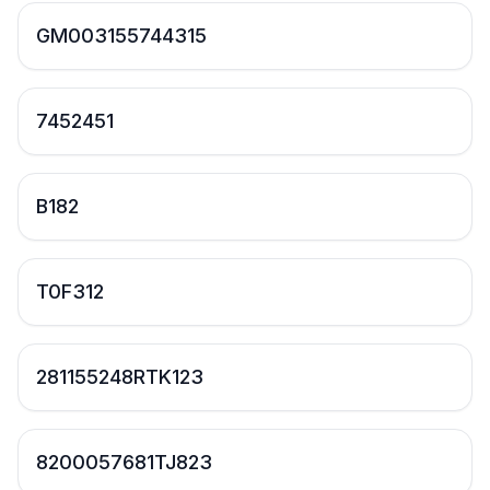
GM003155744315
7452451
B182
T0F312
281155248RTK123
8200057681TJ823