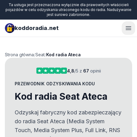
Ta usługa jest przeznaczona wyłącznie dla prawowitych właścicieli
pojazdów w celu odzyskania utraconego kodu do radia. Nadużywanie
jest surowo zabronione.
koddoradia.net
Ope
Strona główna
/
Seat
/
Kod radia Ateca
4,8
/5 z
67
opinii
PRZEWODNIK ODZYSKIWANIA KODU
Kod radia Seat Ateca
Odzyskaj fabryczny kod zabezpieczający
do radia Seat Ateca (Media System
Touch, Media System Plus, Full Link, RNS