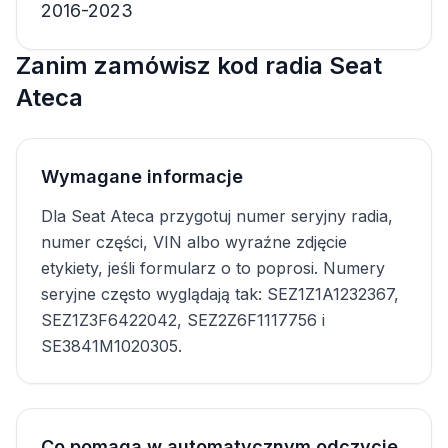
2016-2023
Zanim zamówisz kod radia Seat
Ateca
Wymagane informacje
Dla Seat Ateca przygotuj numer seryjny radia,
numer części, VIN albo wyraźne zdjęcie
etykiety, jeśli formularz o to poprosi. Numery
seryjne często wyglądają tak: SEZ1Z1A1232367,
SEZ1Z3F6422042, SEZ2Z6F1117756 i
SE3841M1020305.
Co pomaga w automatycznym odczycie