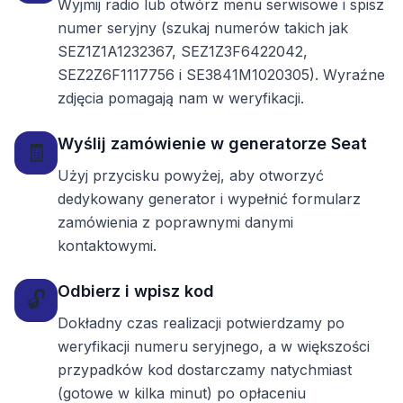
Wyjmij radio lub otwórz menu serwisowe i spisz
numer seryjny (szukaj numerów takich jak
SEZ1Z1A1232367, SEZ1Z3F6422042,
SEZ2Z6F1117756 i SE3841M1020305). Wyraźne
zdjęcia pomagają nam w weryfikacji.
Wyślij zamówienie w generatorze Seat
🧾
Użyj przycisku powyżej, aby otworzyć
dedykowany generator i wypełnić formularz
zamówienia z poprawnymi danymi
kontaktowymi.
Odbierz i wpisz kod
🔓
Dokładny czas realizacji potwierdzamy po
weryfikacji numeru seryjnego, a w większości
przypadków kod dostarczamy natychmiast
(gotowe w kilka minut) po opłaceniu