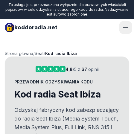
Ta usługa jest przeznaczona wyłącznie dla prawowitych właścicieli
pojazdów w celu odzyskania utraconego kodu do radia. Nadużywanie
jest surowo zabronione.
koddoradia.net
Ope
Strona główna
/
Seat
/
Kod radia Ibiza
4,8
/5 z
67
opinii
PRZEWODNIK ODZYSKIWANIA KODU
Kod radia Seat Ibiza
Odzyskaj fabryczny kod zabezpieczający
do radia Seat Ibiza (Media System Touch,
Media System Plus, Full Link, RNS 315 i