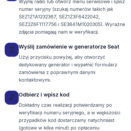
Wyjmij radio lub otwórz menu serwisowe i spisz
numer seryjny (szukaj numerów takich jak
SEZ1Z1A1232367, SEZ1Z3F6422042,
SEZ2Z6F1117756 i SE3841M1020305). Wyraźne
zdjęcia pomagają nam w weryfikacji.
Wyślij zamówienie w generatorze Seat
🧾
Użyj przycisku powyżej, aby otworzyć
dedykowany generator i wypełnić formularz
zamówienia z poprawnymi danymi
kontaktowymi.
Odbierz i wpisz kod
🔓
Dokładny czas realizacji potwierdzamy po
weryfikacji numeru seryjnego, a w większości
przypadków kod dostarczamy natychmiast
(gotowe w kilka minut) po opłaceniu