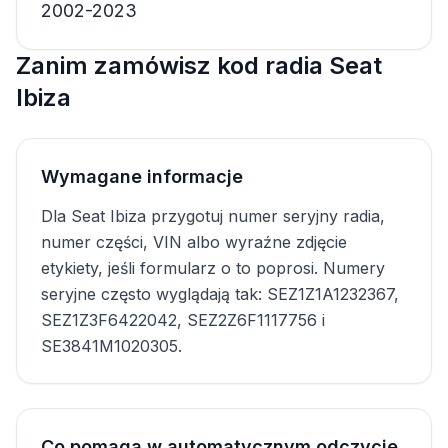
2002-2023
Zanim zamówisz kod radia Seat
Ibiza
Wymagane informacje
Dla Seat Ibiza przygotuj numer seryjny radia,
numer części, VIN albo wyraźne zdjęcie
etykiety, jeśli formularz o to poprosi. Numery
seryjne często wyglądają tak: SEZ1Z1A1232367,
SEZ1Z3F6422042, SEZ2Z6F1117756 i
SE3841M1020305.
Co pomaga w automatycznym odczycie