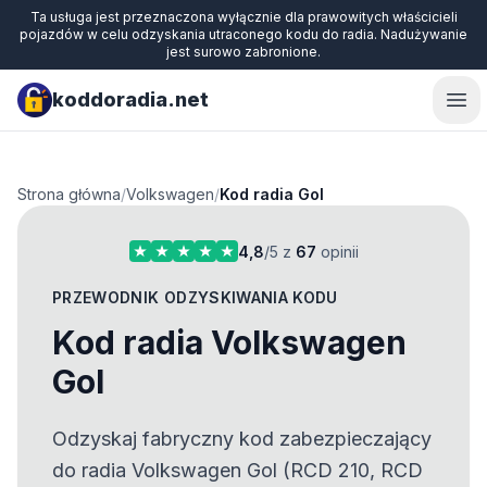
Ta usługa jest przeznaczona wyłącznie dla prawowitych właścicieli
pojazdów w celu odzyskania utraconego kodu do radia. Nadużywanie
jest surowo zabronione.
koddoradia.net
Ope
Strona główna
/
Volkswagen
/
Kod radia Gol
4,8
/5 z
67
opinii
PRZEWODNIK ODZYSKIWANIA KODU
Kod radia Volkswagen
Gol
Odzyskaj fabryczny kod zabezpieczający
do radia Volkswagen Gol (RCD 210, RCD