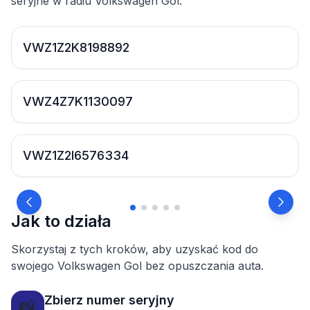
seryjne w radiu Volkswagen Gol:
VWZ1Z2K8198892
VWZ4Z7K1130097
VWZ1Z2I6576334
Jak to działa
Skorzystaj z tych kroków, aby uzyskać kod do
swojego Volkswagen Gol bez opuszczania auta.
Zbierz numer seryjny
📸