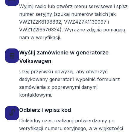
Wyjmij radio lub otwórz menu serwisowe i spisz
numer seryjny (szukaj numerów takich jak
VWZ1Z2K8198892, VWZ4Z7K1130097 i
VWZ1Z2I6576334). Wyraźne zdjęcia pomagają
nam w weryfikacji.
Wyślij zamówienie w generatorze
🧾
Volkswagen
Użyj przycisku powyżej, aby otworzyć
dedykowany generator i wypełnić formularz
zamówienia z poprawnymi danymi
kontaktowymi.
Odbierz i wpisz kod
🔓
Dokładny czas realizacji potwierdzamy po
weryfikacji numeru seryjnego, a w większości