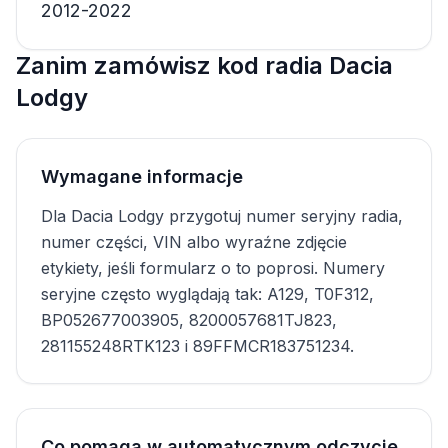
2012-2022
Zanim zamówisz kod radia Dacia
Lodgy
Wymagane informacje
Dla Dacia Lodgy przygotuj numer seryjny radia,
numer części, VIN albo wyraźne zdjęcie
etykiety, jeśli formularz o to poprosi. Numery
seryjne często wyglądają tak: A129, T0F312,
BP052677003905, 8200057681TJ823,
281155248RTK123 i 89FFMCR183751234.
Co pomaga w automatycznym odczycie