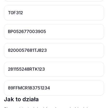
T0F312
BP052677003905
8200057681TJ823
281155248RTK123
89FFMCR183751234
Jak to działa