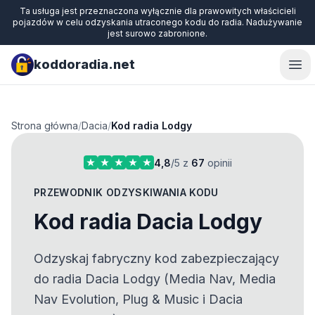
Ta usługa jest przeznaczona wyłącznie dla prawowitych właścicieli
pojazdów w celu odzyskania utraconego kodu do radia. Nadużywanie
jest surowo zabronione.
koddoradia.net
Ope
Strona główna
/
Dacia
/
Kod radia Lodgy
4,8
/5 z
67
opinii
PRZEWODNIK ODZYSKIWANIA KODU
Kod radia Dacia Lodgy
Odzyskaj fabryczny kod zabezpieczający
do radia Dacia Lodgy (Media Nav, Media
Nav Evolution, Plug & Music i Dacia