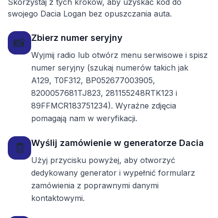
Skorzystaj z tych kroków, aby uzyskać kod do
swojego Dacia Logan bez opuszczania auta.
Zbierz numer seryjny
📸
Wyjmij radio lub otwórz menu serwisowe i spisz
numer seryjny (szukaj numerów takich jak
A129, T0F312, BP052677003905,
8200057681TJ823, 281155248RTK123 i
89FFMCR183751234). Wyraźne zdjęcia
pomagają nam w weryfikacji.
Wyślij zamówienie w generatorze Dacia
🧾
Użyj przycisku powyżej, aby otworzyć
dedykowany generator i wypełnić formularz
zamówienia z poprawnymi danymi
kontaktowymi.