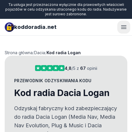
Ta usługa jest przeznaczona wyłącznie dla prawowitych właścicieli
pojazdów w celu odzyskania utraconego kodu do radia. Nadużywanie
jest surowo zabronione.
koddoradia.net
Ope
Strona główna
/
Dacia
/
Kod radia Logan
4,8
/5 z
67
opinii
PRZEWODNIK ODZYSKIWANIA KODU
Kod radia Dacia Logan
Odzyskaj fabryczny kod zabezpieczający
do radia Dacia Logan (Media Nav, Media
Nav Evolution, Plug & Music i Dacia