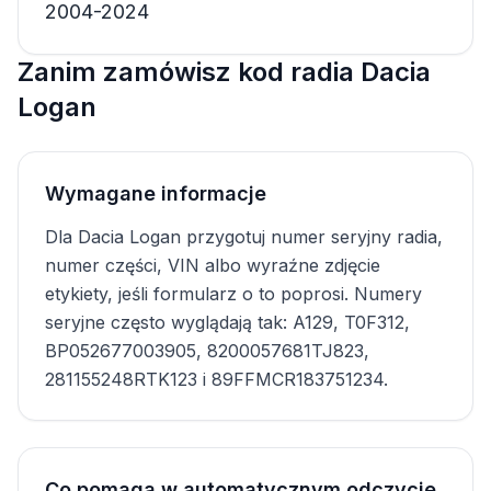
2004-2024
Zanim zamówisz kod radia Dacia
Logan
Wymagane informacje
Dla Dacia Logan przygotuj numer seryjny radia,
numer części, VIN albo wyraźne zdjęcie
etykiety, jeśli formularz o to poprosi. Numery
seryjne często wyglądają tak: A129, T0F312,
BP052677003905, 8200057681TJ823,
281155248RTK123 i 89FFMCR183751234.
Co pomaga w automatycznym odczycie