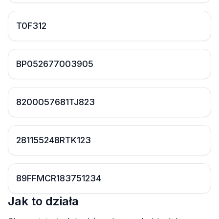
T0F312
BP052677003905
8200057681TJ823
281155248RTK123
89FFMCR183751234
Jak to działa